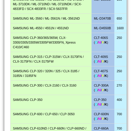
ML-3710DK / ML-3710ND / ML-3710NDK / SCX-
4833FD / SCX-4833FR / SCX-5637FR
SAMSUNG ML-3560 / ML-3561N / ML-3561ND
ML-D3470B
650
SAMSUNG ML-4550 / 4551N / 4551ND
ML-D4550B
1600
SAMSUNG CLP-360/365/365W, CLX-
CLT-406S
250
3300/3305/3305W/3305FW/3305FN, Xpress
(
C
/
M
/
Y
/
K
)
C410/C460
SAMSUNG CLP-315 / CLP-315W / CLX-3170FN /
CLT-409S
250
CLX-3175FN / CLX-3175FW
(
C
/
M
/
Y
/
K
)
SAMSUNG CLP-320 / 320N / 325 / CLX-3185 /
CLT-407S
250
3185N / 3185FN
(
C
/
M
/
Y
/
K
)
SAMSUNG CLP-300 / CLX-2160 / CLX-3160
CLP-300A
270
(
C
/
M
/
Y
/
K
)
SAMSUNG CLP-350
CLP-350
400
(
C
/
M
/
Y
/
K
)
SAMSUNG CLP-600 / CLP-650 / CLP-3050
CLP-600N
700
(
C
/
M
/
Y
/
K
)
SAMSUNG CLP-610ND / CLP-660N / CLP-660ND /
CLP-660A
700