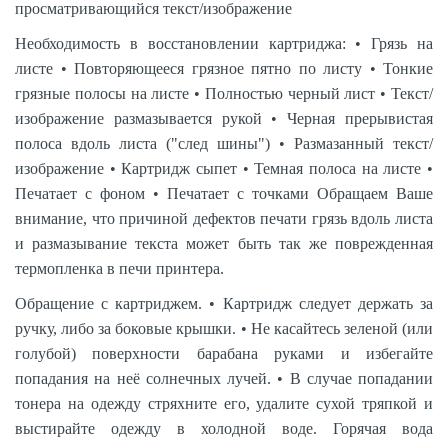
просматривающийся текст/изображение
Необходимость в восстановлении картриджа: • Грязь на
листе • Повторяющееся грязное пятно по листу • Тонкие
грязные полосы на листе • Полностью черный лист • Текст/
изображение размазывается рукой • Черная прерывистая
полоса вдоль листа ("след шины") • Размазанный текст/
изображение • Картридж сыпет • Темная полоса на листе •
Печатает с фоном • Печатает с точками Обращаем Ваше
внимание, что причиной дефектов печати грязь вдоль листа
и размазывание текста может быть так же поврежденная
термопленка в печи принтера.
Обращение с картриджем. • Картридж следует держать за
ручку, либо за боковые крышки. • Не касайтесь зеленой (или
голубой) поверхности барабана руками и избегайте
попадания на неё солнечных лучей. • В случае попадании
тонера на одежду стряхните его, удалите сухой тряпкой и
выстирайте одежду в холодной воде. Горячая вода