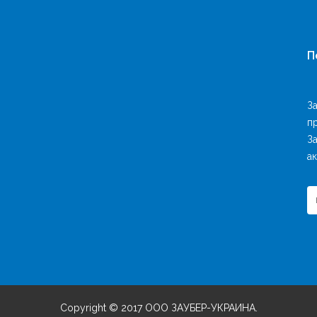
П
З
п
З
ак
Copyright © 2017 OOO ЗАУБЕР-УКРАИНА.