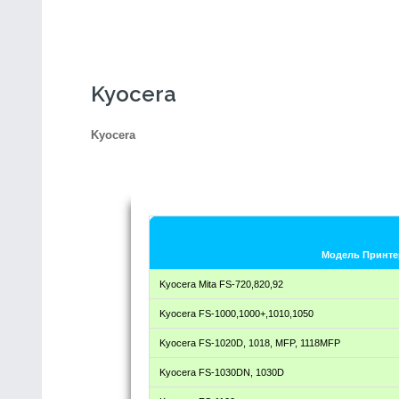
Kyocera
Kyocera
Модель Принте
Kyocera Mita FS-720,820,92
Kyocera FS-1000,1000+,1010,1050
Kyocera FS-1020D, 1018, MFP, 1118MFP
Kyocera FS-1030DN, 1030D