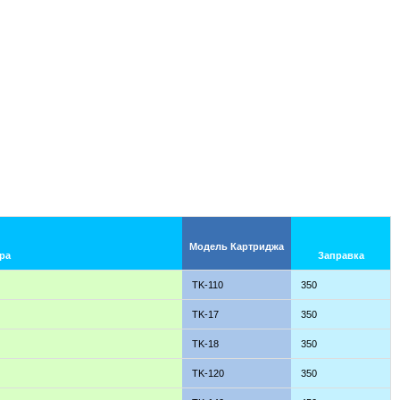
Модель Картриджа
ра
Заправка
TK-110
350
TK-17
350
TK-18
350
TK-120
350