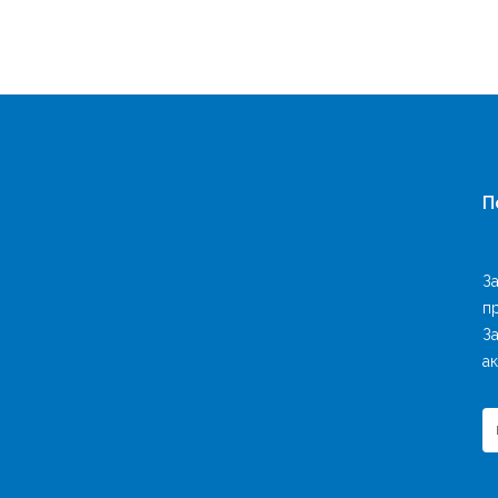
П
З
п
З
ак