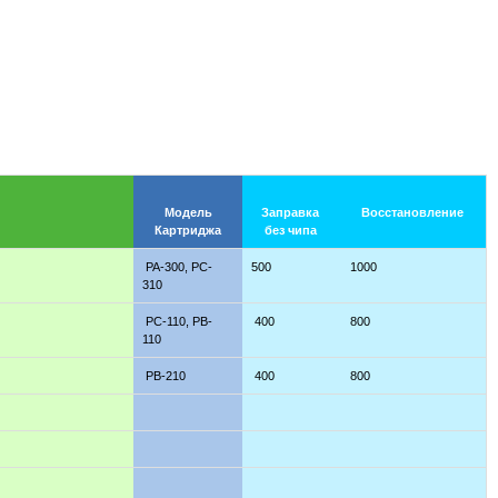
Модель
Заправка
Восстановление
Картриджа
без чипа
PA-300, PC-
500
1000
310
PC-110, PB-
400
800
110
PB-210
400
800