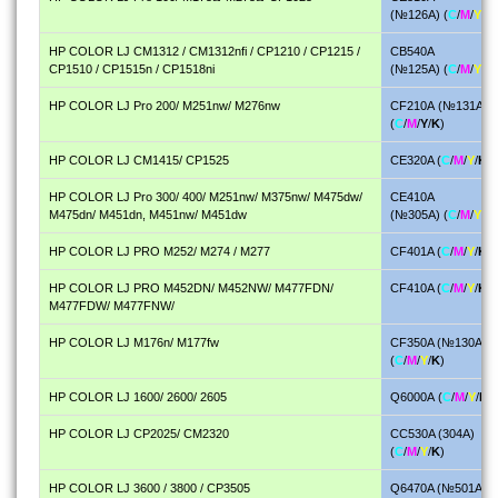
(№126A)
(
C
/
M
/
Y
/
K
)
HP COLOR LJ CM1312 / CM1312nfi / CP1210 / CP1215 /
CB540A
CP1510 / CP1515n / CP1518ni
(№125A)
(
C
/
M
/
Y
/
K
)
HP COLOR LJ Pro 200/ M251nw/ M276nw
CF210А (№131A)
(
C
/
M
/
Y
/
K
)
HP COLOR LJ CM1415/ CP1525
CE320A (
C
/
M
/
Y
/
K
)
HP COLOR LJ Pro 300/ 400/ M251nw/ M375nw/ M475dw/
CE410A
M475dn/ M451dn, M451nw/ M451dw
(№305А)
(
C
/
M
/
Y
/
K
)
HP COLOR LJ PRO M252/ M274 / M277
CF401A (
C
/
M
/
Y
/
K
)
HP COLOR LJ PRO M452DN/ M452NW/ M477FDN/
CF410A (
C
/
M
/
Y
/
K
)
M477FDW/ M477FNW/
HP COLOR LJ M176n/ M177fw
CF350A (№130A)
(
C
/
M
/
Y
/
K
)
HP COLOR LJ 1600/ 2600/ 2605
Q6000A
(
C
/
M
/
Y
/
K
)
HP COLOR LJ CP2025/ CM2320
CC530A (304A)
(
C
/
M
/
Y
/
K
)
HP COLOR LJ 3600 / 3800 / CP3505
Q6470A (№501A)