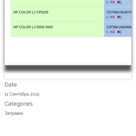
(
C
/
M
/
Y
/
K
)
HP COLOR LJ CP5225
CE740A (№307A)
(
C
/
M
/
Y
/
K
)
HP COLOR LJ 5550/ 5500
C9730A (№645A)
(
C
/
M
/
Y
/
K
)
Date
11 Сентябрь 2015
Categories
Заправка