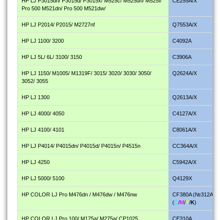
HP LJ Р3015dn/ P3015d/ P3015x/ M525c/ M525dn/ M525f/
CE255A/Х
Pro 500 M521dn/ Pro 500 M521dw/
HP LJ P2014/ P2015/ M2727nf
Q7553A
/X
HP LJ 1100/ 3200
C4092A
HP LJ 5L/ 6L/ 3100/ 3150
C3906A
HP LJ 1150/ M1005/ M1319F/ 3015/ 3020/ 3030/ 3050/
Q2624A
/X
3052/ 3055
HP LJ 1300
Q2613A
/X
HP LJ 4000/ 4050
C4127A/X
HP LJ 4100/ 4101
C8061A
/X
HP LJ P4014/ P4015dn/ P4015d/ P4015n/ P4515n
CC364A
/X
HP LJ 4250
C5942A/X
HP LJ 5000/ 5100
Q4129X
HP COLOR LJ Pro M476dn / M476dw / M476nw
CF380A (№312A)
(
C
/
M
/
Y
/
K
)
HP COLOR LJ Pro 100/ M175a/ M275a/ CP1025
CE310А