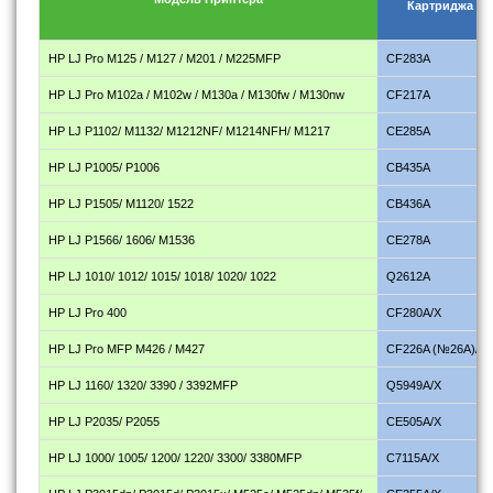
Картриджа
HP LJ Pro M125 / M127 / M201 / M225MFP
CF283A
HP LJ Pro M102a / M102w / M130a / M130fw / M130nw
CF217A
HP LJ P1102/ M1132/ M1212NF/ M1214NFH/ M1217
CE285A
HP LJ P1005/ P1006
CB435A
HP LJ P1505/ M1120/ 1522
CB436A
HP LJ P1566/ 1606/ M1536
CE278A
HP LJ 1010/ 1012/ 1015/ 1018/ 1020/ 1022
Q2612A
HP LJ Pro 400
CF280A/X
HP LJ Pro MFP M426 / M427
CF226A (№26A)/X
HP LJ 1160/ 1320/ 3390 / 3392MFP
Q5949A/X
HP LJ P2035/ P2055
CE505A/X
HP LJ 1000/ 1005/ 1200/ 1220/ 3300/ 3380MFP
C7115A/X